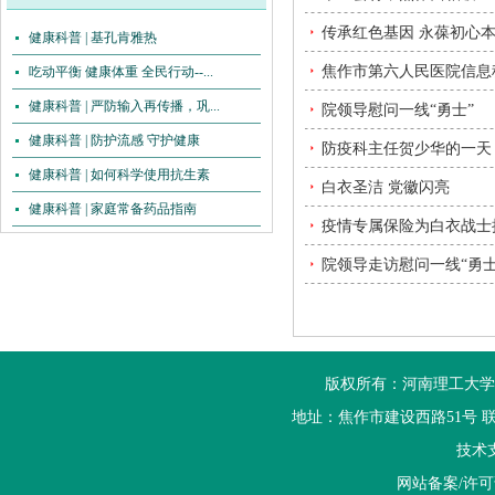
传承红色基因 永葆初心
健康科普 | 基孔肯雅热
焦作市第六人民医院信息
吃动平衡 健康体重 全民行动--...
健康科普 | 严防输入再传播，巩...
院领导慰问一线“勇士”
健康科普 | 防护流感 守护健康
防疫科主任贺少华的一天
健康科普 | 如何科学使用抗生素
白衣圣洁 党徽闪亮
健康科普 | 家庭常备药品指南
疫情专属保险为白衣战士
院领导走访慰问一线“勇士
版权所有：河南理工大学
地址：焦作市建设西路51号 联系电话：
技术
网站备案/许