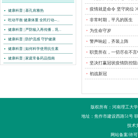
疫情就是命令 坚守岗位 
健康科普 | 基孔肯雅热
非常时期，平凡的医生
吃动平衡 健康体重 全民行动--...
健康科普 | 严防输入再传播，巩...
为生命守岁
健康科普 | 防护流感 守护健康
警声响起，齐装上阵
健康科普 | 如何科学使用抗生素
职责所在，一切尽在不言
健康科普 | 家庭常备药品指南
坚决打赢冠状疫情防控阻
初战新冠
版权所有：河南理工大学
地址：焦作市建设西路51号 联系电话：
技术
网站备案/许