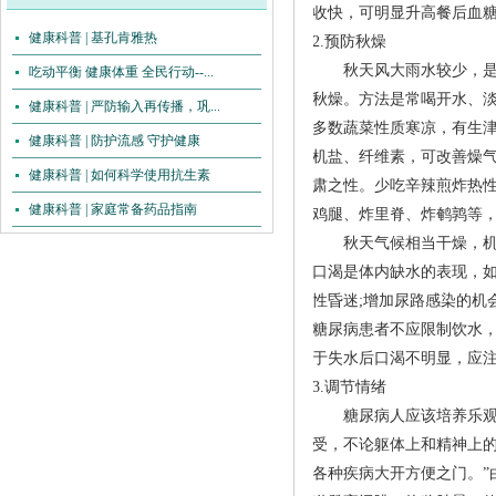
收快，可明显升高餐后血
健康科普 | 基孔肯雅热
2.预防秋燥
秋天风大雨水较少，
吃动平衡 健康体重 全民行动--...
秋燥。方法是常喝开水、
健康科普 | 严防输入再传播，巩...
多数蔬菜性质寒凉，有生津
健康科普 | 防护流感 守护健康
机盐、纤维素，可改善燥
健康科普 | 如何科学使用抗生素
肃之性。少吃辛辣煎炸热
健康科普 | 家庭常备药品指南
鸡腿、炸里脊、炸鹌鹑等
秋天气候相当干燥，
口渴是体内缺水的表现，
性昏迷;增加尿路感染的
糖尿病患者不应限制饮水
于失水后口渴不明显，应
3.调节情绪
糖尿病人应该培养乐
受，不论躯体上和精神上的
各种疾病大开方便之门。