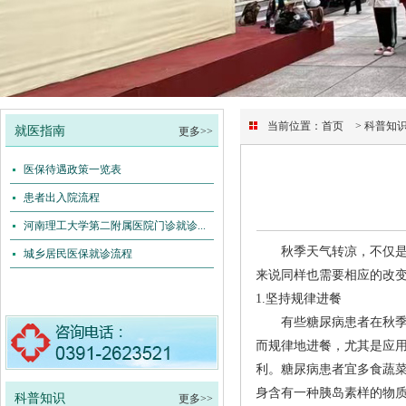
当前位置：
首页
> 科普知
就医指南
更多>>
医保待遇政策一览表
患者出入院流程
河南理工大学第二附属医院门诊就诊...
秋季天气转凉，不仅
城乡居民医保就诊流程
来说同样也需要相应的改
1.坚持规律进餐
有些糖尿病患者在秋
而规律地进餐，尤其是应
利。糖尿病患者宜多食蔬
身含有一种胰岛素样的物
科普知识
更多>>