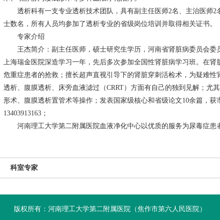
透析科有一支专业透析技术团队，具有副主任医师2名、主治医师2名
士数名，所有人员均参加了透析专业的省级岗位培训并取得相关证书。
专家介绍
王杰简介：副主任医师，硕士研究生学历，河南省肾脏病委员会委
上海瑞金医院深造学习一年，先后多次参加全国性肾脏病学习班。在肾
危重症患者的抢救；擅长超声直视引导下的肾脏穿刺活检术，为疑难性
透析、腹膜透析、床旁血液滤过（CRRT）方面有自己的独到见解；尤
形术、腹膜透析置管术等操作；发表国家级核心和省级论文10余篇，获
13403913163；
河南理工大学第二附属医院血液净化中心以优质的服务为尿毒症患
科室专家
版权所有：河南理工大学第二附属医院（焦作市第六人民医院）