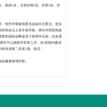
、医师1名，主管护师3名、护师3名、护
员，焦作市肾脏病委员会副主任委员。曾在
脏疾病诊治上有丰富经验，擅长对肾脏病急
肾脏疾病的诊断提供了病理学证据；在血液
其擅长中心静脉导管置入术、动-静脉内瘘成
市科技成果二等奖2项。电话：
者的健康保驾护航。